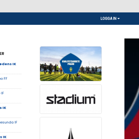
LOGGA IN
ER
edens IK
bo FF
 IF
 IK
esunda IF
 IK