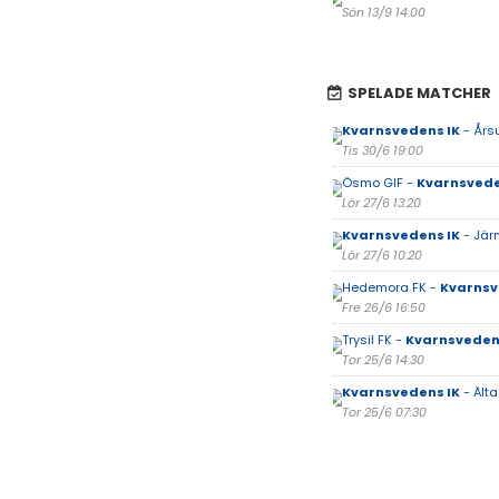
Sön 13/9 14:00
SPELADE MATCHER
Kvarnsvedens IK
- Års
Tis 30/6 19:00
Ösmo GIF -
Kvarnsvede
Lör 27/6 13:20
Kvarnsvedens IK
- Jär
Lör 27/6 10:20
Hedemora FK -
Kvarnsv
Fre 26/6 16:50
Trysil FK -
Kvarnsveden
Tor 25/6 14:30
Kvarnsvedens IK
- Älta
Tor 25/6 07:30