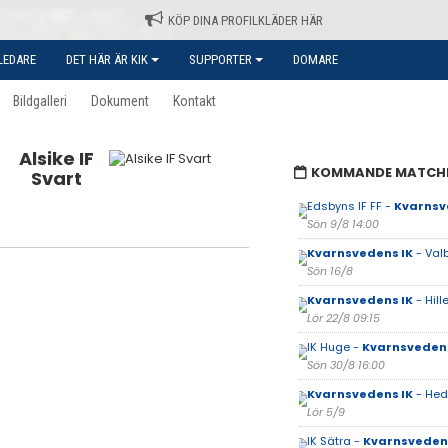
KÖP DINA PROFILKLÄDER HÄR
LEDARE
DET HÄR ÄR KIK
SUPPORTER
DOMARE
Bildgalleri
Dokument
Kontakt
Alsike IF
KOMMANDE MATCH
Svart
Edsbyns IF FF -
Kvarnsv
Sön 9/8 14:00
Kvarnsvedens IK
- Val
Sön 16/8
Kvarnsvedens IK
- Hille
Lör 22/8 09:15
IK Huge -
Kvarnsvedens
Sön 30/8 16:00
Kvarnsvedens IK
- Hed
Lör 5/9
IK Sätra -
Kvarnsvedens