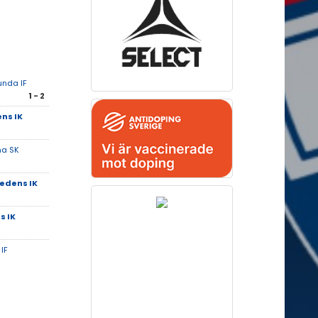
unda IF
1 - 2
ns IK
na SK
edens IK
s IK
 IF