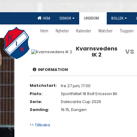
HEM
SENIOR
UNGDOM
BOLLEK
Hem
Nyheter
Kalender
Matcher
Truppen
Kvarnsvedens
vs
IK 2
INFORMATION
Matchstart:
fre 27 juni, 17:00
Plats:
Sportfältet 18 Rolf Ericsson Bil
Serie:
Dalecarlia Cup 2025
Samling:
16:15, Dungen
<< Tillbaka