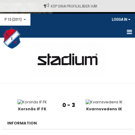
KÖP DINA PROFILKLÄDER HÄR
P 15 (2011)
LOGGA IN
HEM
NYHETER
KALENDER
MATCHER
TRUPPEN
0 - 3
BILDGALLERI
Korsnäs IF FK
Kvarnsvedens IK
DOKUMENT
INFORMATION
KONTAKT