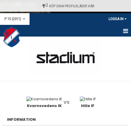
KÖP DINA PROFILKLÄDER HÄR
P 15 (2011)
LOGGA IN
HEM
NYHETER
KALENDER
MATCHER
TRUPPEN
vs
BILDGALLERI
Kvarnsvedens IK
Hille IF
DOKUMENT
INFORMATION
KONTAKT