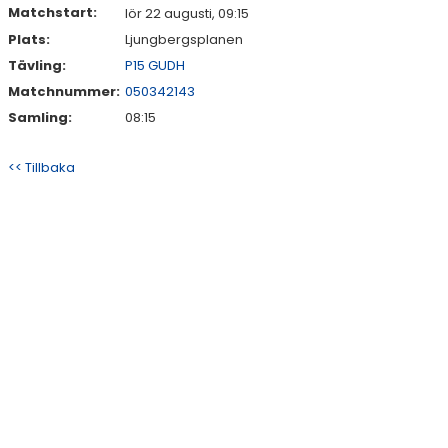
Matchstart:
lör 22 augusti, 09:15
Plats:
Ljungbergsplanen
Tävling:
P15 GUDH
Matchnummer:
050342143
Samling:
08:15
<< Tillbaka