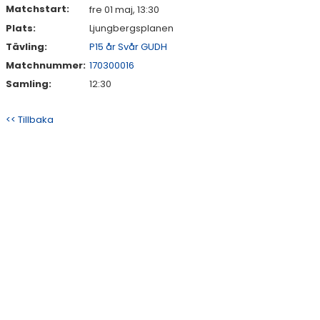
Matchstart:
fre 01 maj, 13:30
Plats:
Ljungbergsplanen
Tävling:
P15 år Svår GUDH
Matchnummer:
170300016
Samling:
12:30
<< Tillbaka