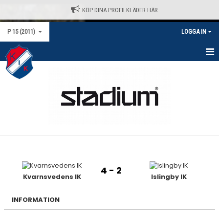
KÖP DINA PROFILKLÄDER HÄR
P 15 (2011)
LOGGA IN
HEM
NYHETER
KALENDER
MATCHER
TRUPPEN
4 - 2
BILDGALLERI
Kvarnsvedens IK
Islingby IK
DOKUMENT
INFORMATION
KONTAKT