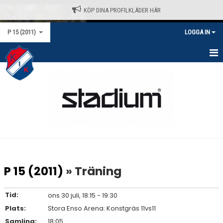
KÖP DINA PROFILKLÄDER HÄR
P 15 (2011)
LOGGA IN
HEM
NYHETER
KALENDER
MATCHER
TRUPPEN
P 15 (2011)
» Träning
BILDGALLERI
Tid:
ons 30 juli, 18:15 - 19:30
DOKUMENT
Plats:
Stora Enso Arena: Konstgräs 11vs11
Samling:
18:05
KONTAKT