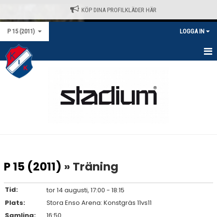
KÖP DINA PROFILKLÄDER HÄR
P 15 (2011)
LOGGA IN
HEM
NYHETER
KALENDER
MATCHER
TRUPPEN
P 15 (2011)
» Träning
BILDGALLERI
Tid:
tor 14 augusti, 17:00 - 18:15
DOKUMENT
Plats:
Stora Enso Arena: Konstgräs 11vs11
Samling:
16:50
KONTAKT