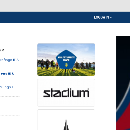
LOGGA IN
ER
rsångs IF A
ens IK U
alungs IF