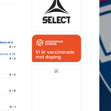
ens IK U
0 - 7
rsnäs IF FK
3 - 2
3 - 2
2 - 0
0 - 1