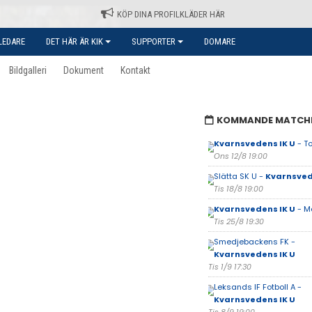
KÖP DINA PROFILKLÄDER HÄR
LEDARE
DET HÄR ÄR KIK
SUPPORTER
DOMARE
Bildgalleri
Dokument
Kontakt
KOMMANDE MATCH
Kvarnsvedens IK U
- To
Ons 12/8 19:00
Slätta SK U -
Kvarnsved
Tis 18/8 19:00
Kvarnsvedens IK U
- M
Tis 25/8 19:30
Smedjebackens FK -
Kvarnsvedens IK U
Tis 1/9 17:30
Leksands IF Fotboll A -
Kvarnsvedens IK U