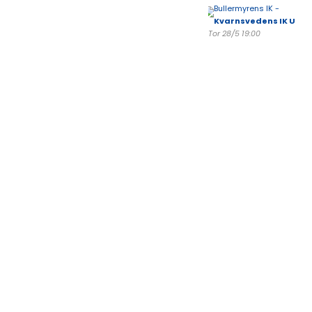
Bullermyrens IK -
Kvarnsvedens IK U
Tor 28/5 19:00