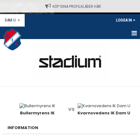
KÖP DINA PROFILKLÄDER HÄR
DAM U
LOGGA IN
HEM
NYHETER
KALENDER
MATCHER
TRUPPEN
vs
BILDGALLERI
Bullermyrens IK
Kvarnsvedens IK Dam U
DOKUMENT
INFORMATION
KONTAKT