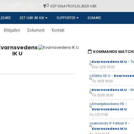
KÖP DINA PROFILKLÄDER HÄR
LEDARE
DET HÄR ÄR KIK
SUPPORTER
DOMARE
Bildgalleri
Dokument
Kontakt
Kvarnsvedens
KOMMANDE MATCH
IK U
Kvarnsvedens IK U
- To
Ons 12/8 19:00
Slätta SK U -
Kvarnsved
Tis 18/8 19:00
Kvarnsvedens IK U
- M
Tis 25/8 19:30
Smedjebackens FK -
Kvarnsvedens IK U
Tis 1/9 17:30
Leksands IF Fotboll A -
Kvarnsvedens IK U