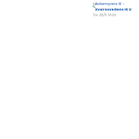
Bullermyrens IK -
Kvarnsvedens IK U
Tor 28/5 19:00