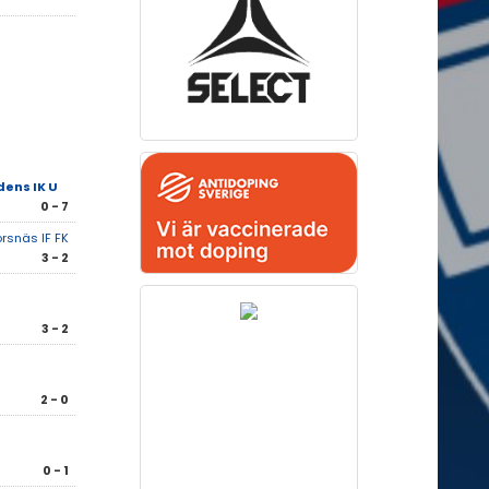
ens IK U
0 - 7
rsnäs IF FK
3 - 2
3 - 2
2 - 0
0 - 1