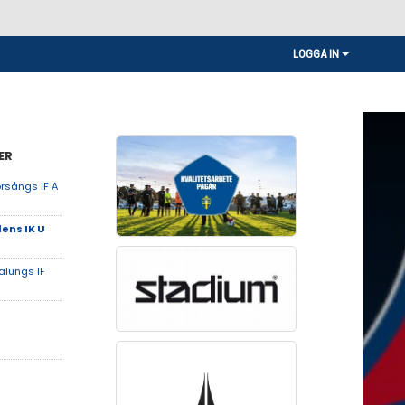
LOGGA IN
ER
rsångs IF A
ens IK U
alungs IF