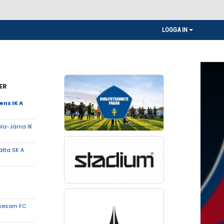
LOGGA IN
ER
ns IK A
la-Järna IK
ätta SK A
wesom FC