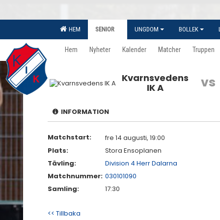
HEM
SENIOR
UNGDOM
BOLLEK
Hem
Nyheter
Kalender
Matcher
Truppen
Kvarnsvedens
vs
IK A
INFORMATION
Matchstart:
fre 14 augusti, 19:00
Plats:
Stora Ensoplanen
Tävling:
Division 4 Herr Dalarna
Matchnummer:
030101090
Samling:
17:30
<< Tillbaka