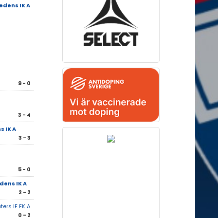
edens IK A
9 - 0
3 - 4
 IK A
3 - 3
5 - 0
dens IK A
2 - 2
ters IF FK A
0 - 2