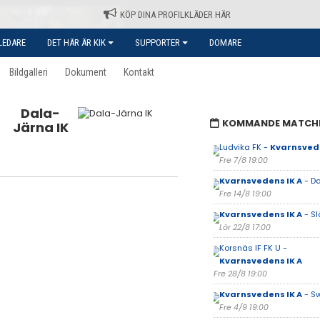
KÖP DINA PROFILKLÄDER HÄR
LEDARE
DET HÄR ÄR KIK
SUPPORTER
DOMARE
Bildgalleri
Dokument
Kontakt
Dala-
KOMMANDE MATCH
Järna IK
Ludvika FK -
Kvarnsvede
Fre 7/8 19:00
Kvarnsvedens IK A
- Da
Fre 14/8 19:00
Kvarnsvedens IK A
- Sl
Lör 22/8 17:00
Korsnäs IF FK U -
Kvarnsvedens IK A
Fre 28/8 19:00
Kvarnsvedens IK A
- S
Fre 4/9 19:00