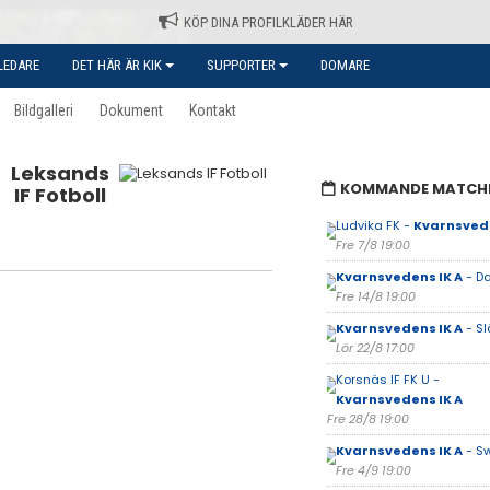
KÖP DINA PROFILKLÄDER HÄR
LEDARE
DET HÄR ÄR KIK
SUPPORTER
DOMARE
Bildgalleri
Dokument
Kontakt
Leksands
KOMMANDE MATCH
IF Fotboll
Ludvika FK -
Kvarnsvede
Fre 7/8 19:00
Kvarnsvedens IK A
- Da
Fre 14/8 19:00
Kvarnsvedens IK A
- Sl
Lör 22/8 17:00
Korsnäs IF FK U -
Kvarnsvedens IK A
Fre 28/8 19:00
Kvarnsvedens IK A
- S
Fre 4/9 19:00