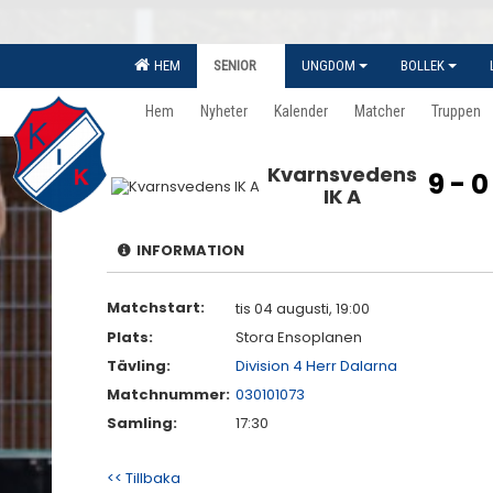
HEM
SENIOR
UNGDOM
BOLLEK
Hem
Nyheter
Kalender
Matcher
Truppen
Kvarnsvedens
9 - 0
IK A
INFORMATION
Matchstart:
tis 04 augusti, 19:00
Plats:
Stora Ensoplanen
Tävling:
Division 4 Herr Dalarna
Matchnummer:
030101073
Samling:
17:30
<< Tillbaka