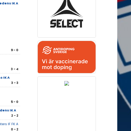
edens IK A
9 - 0
3 - 4
 IK A
3 - 3
5 - 0
dens IK A
2 - 2
ters IF FK A
0 - 2