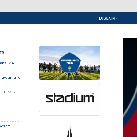
LOGGA IN
ER
ns IK A
la-Järna IK
ätta SK A
wesom FC