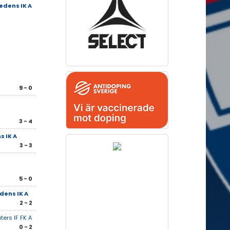
edens IK A
9 - 0
3 - 4
 IK A
3 - 3
5 - 0
dens IK A
2 - 2
ters IF FK A
0 - 2