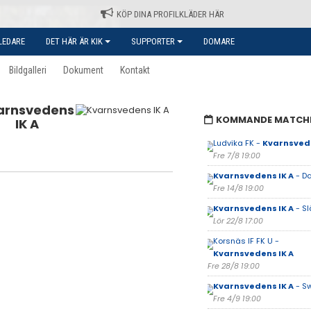
KÖP DINA PROFILKLÄDER HÄR
LEDARE
DET HÄR ÄR KIK
SUPPORTER
DOMARE
Bildgalleri
Dokument
Kontakt
arnsvedens
KOMMANDE MATCH
IK A
Ludvika FK -
Kvarnsvede
Fre 7/8 19:00
Kvarnsvedens IK A
- Da
Fre 14/8 19:00
Kvarnsvedens IK A
- Sl
Lör 22/8 17:00
Korsnäs IF FK U -
Kvarnsvedens IK A
Fre 28/8 19:00
Kvarnsvedens IK A
- S
Fre 4/9 19:00