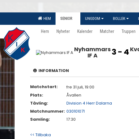
HEM
SENIOR
UNGDOM
BOLLEK
Hem
Nyheter
Kalender
Matcher
Truppen
Nyhammars
Kv
3 - 4
IF A
INFORMATION
Matchstart:
fre 31 juli, 19:00
Plats:
Åvallen
Tävling:
Division 4 Herr Dalarna
Matchnummer:
030101071
Samling:
17:30
<< Tillbaka