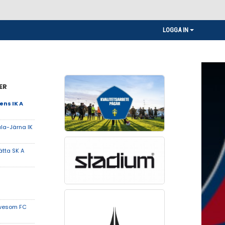
LOGGA IN
ER
ns IK A
la-Järna IK
ätta SK A
wesom FC