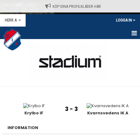
KÖP DINA PROFILKLÄDER HÄR
HERR A
LOGGA IN
HEM
NYHETER
KALENDER
MATCHER
TRUPPEN
3 - 3
BILDGALLERI
Krylbo IF
Kvarnsvedens IK A
DOKUMENT
INFORMATION
KONTAKT