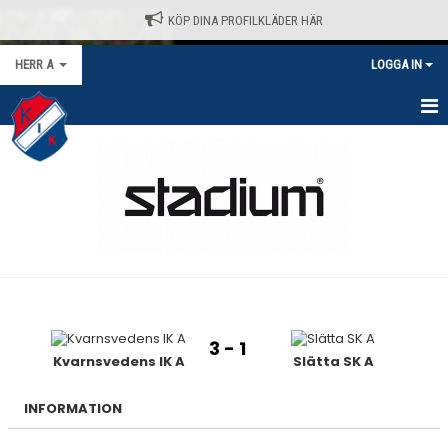
KÖP DINA PROFILKLÄDER HÄR
HERR A
LOGGA IN
HEM
NYHETER
KALENDER
MATCHER
TRUPPEN
3 - 1
BILDGALLERI
Kvarnsvedens IK A
Slätta SK A
DOKUMENT
INFORMATION
KONTAKT