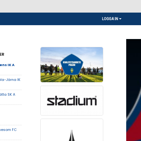
LOGGA IN
ER
ns IK A
la-Järna IK
ätta SK A
wesom FC