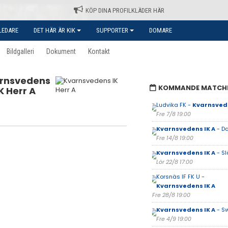
KÖP DINA PROFILKLÄDER HÄR
LEDARE
DET HÄR ÄR KIK
SUPPORTER
DOMARE
Bildgalleri
Dokument
Kontakt
rnsvedens
KOMMANDE MATCH
IK Herr A
Ludvika FK -
Kvarnsvede
Fre 7/8 19:00
Kvarnsvedens IK A
- Da
Fre 14/8 19:00
Kvarnsvedens IK A
- Sl
Lör 22/8 17:00
Korsnäs IF FK U -
Kvarnsvedens IK A
Fre 28/8 19:00
Kvarnsvedens IK A
- S
Fre 4/9 19:00