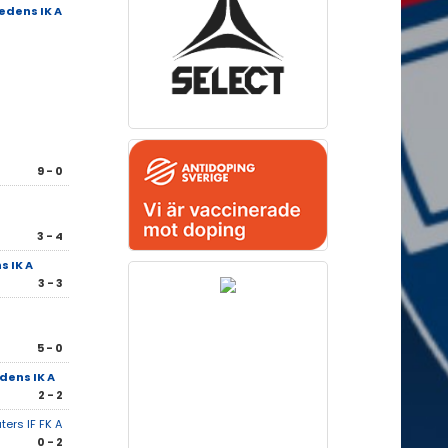
edens IK A
9 - 0
3 - 4
 IK A
3 - 3
5 - 0
dens IK A
2 - 2
ters IF FK A
0 - 2