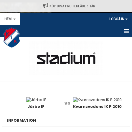
KÖP DINA PROFILKLÄDER HÄR
HEM
LOGGA IN
HEM
NYHETER
VÅRA LAG/TRÄNARE
KALENDER
MATCHER/SERIER
vs
KONTAKT
Järbo IF
Kvarnsvedens IK P 2010
AVGIFTER
INFORMATION
KLÄDPROFIL - STADIUM / SELECT