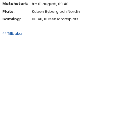
Matchstart:
fre 01 augusti, 09:40
Plats:
Kuben Byberg och Nordin
DOKUMENT
Samling:
08:40, Kuben idrottsplats
<< Tillbaka