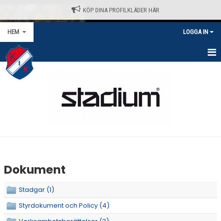
KÖP DINA PROFILKLÄDER HÄR
HEM
LOGGA IN
HEM
NYHETER
VÅRA LAG/TRÄNARE
KALENDER
MATCHER/SERIER
Dokument
KONTAKT
Stadgar (1)
AVGIFTER
Styrdokument och Policy (4)
KLÄDPROFIL - STADIUM / SELECT